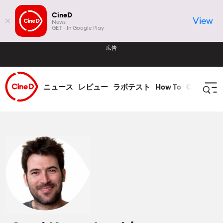
CineD
View
News
GET - In Google Play
広告
ニュース
レビュー
ラボテスト
How To
CineDビ
ログイン
登録
ニュース
全て ニュース
レビュー
業界
全て レビュー
ラボテスト