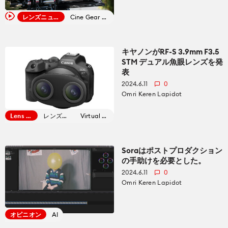
レンズニュース
Cine Gear 2024
キヤノンがRF-S 3.9mm F3.5
STM デュアル魚眼レンズを発
表
2024.6.11
0
Omri Keren Lapidot
Lens News
レンズニュース
Virtual Reality
Soraはポストプロダクション
の手助けを必要とした。
2024.6.11
0
Omri Keren Lapidot
オピニオン
AI