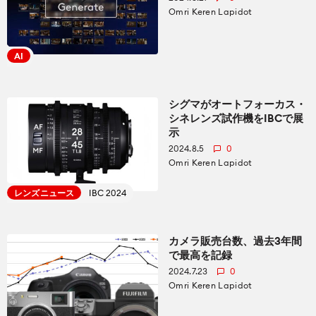
CineDの運営方針について
Omri Keren Lapidot
bout us
AI
シグマがオートフォーカス・
シネレンズ試作機をIBCで展
示
2024.8.5
0
Omri Keren Lapidot
レンズニュース
IBC 2024
カメラ販売台数、過去3年間
で最高を記録
2024.7.23
0
Omri Keren Lapidot