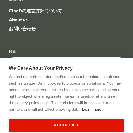
CineDの運営方針について
About us
お問い合わせ
検索
検
全てのカテゴリー
索
We Care About Your Privacy
We and our partners store and/or access information on a device,
条件検索
such as unique IDs in cookies to process personal data. You may
全てのカテゴリー
全てのブランド
accept or manage your choices by clicking below, including your
right to object where legitimate interest is used, or at any time in
the privacy policy page. These choices will be signaled to our
partners and will not affect browsing data.
Learn more
Privacy Policy
RSS Feed
お問い合わせ
© 2026 All rights reserved. cinema5D GmbH
ACCEPT ALL