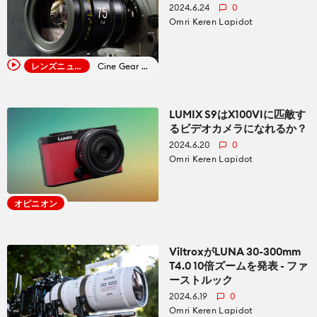
2024.6.24
0
Omri Keren Lapidot
レンズニュース
Cine Gear 2024
LUMIX S9はX100VIに匹敵す
るビデオカメラになれるか？
2024.6.20
0
Omri Keren Lapidot
オピニオン
ViltroxがLUNA 30-300mm
T4.0 10倍ズームを発表 - ファ
ーストルック
2024.6.19
0
Omri Keren Lapidot