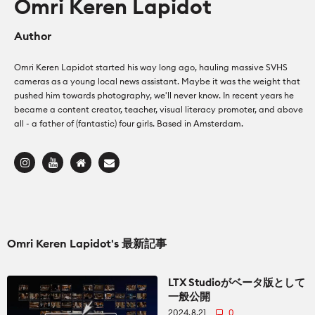
Omri Keren Lapidot
カメラ
カメラ
Author
How To
レンズ
レンズ
Omri Keren Lapidot started his way long ago, hauling massive SVHS
CineDビデオ
cameras as a young local news assistant. Maybe it was the weight that
pushed him towards photography, we'll never know. In recent years he
アクセサリー
アクセサリー
became a content creator, teacher, visual literacy promoter, and above
all - a father of (fantastic) four girls. Based in Amsterdam.
Education for Filmmakers
照明器具
照明器具
anguage
オーディオ
オーディオ
日本語
English
Español
ソフトウエア
ソフトウエア
The CineD Channels
Omri Keren Lapidot's 最新記事
モニター
LTX Studioがベータ版として
一般公開
nfo
2024.8.21
0