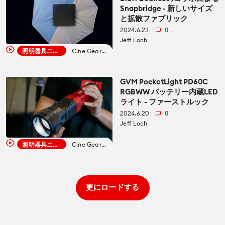
Snapbridge - 新しいサイズ
と拡散ファブリック
2024.6.23
0
Jeff Loch
照明器具ニュース
Cine Gear 2024
GVM PocketLight PD60C
RGBWW バッテリー内蔵LED
ライト - ファーストルック
2024.6.20
0
Jeff Loch
照明器具ニュース
Cine Gear 2024
更にロードする