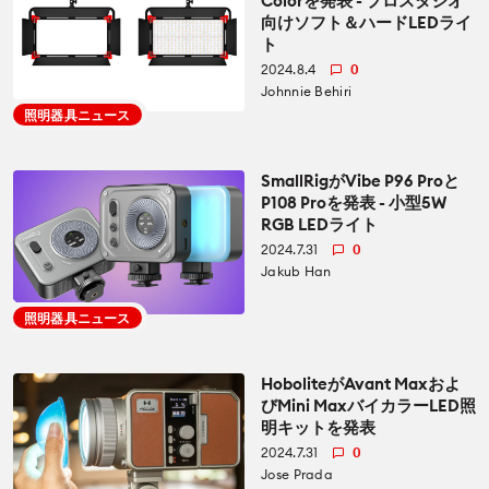
Colorを発表 - プロスタジオ
CineDの運営方針について
向けソフト＆ハードLEDライ
bout us
ト
2024.8.4
0
Johnnie Behiri
照明器具ニュース
SmallRigがVibe P96 Proと
P108 Proを発表 - 小型5W
RGB LEDライト
2024.7.31
0
Jakub Han
照明器具ニュース
HoboliteがAvant Maxおよ
びMini MaxバイカラーLED照
明キットを発表
2024.7.31
0
Jose Prada