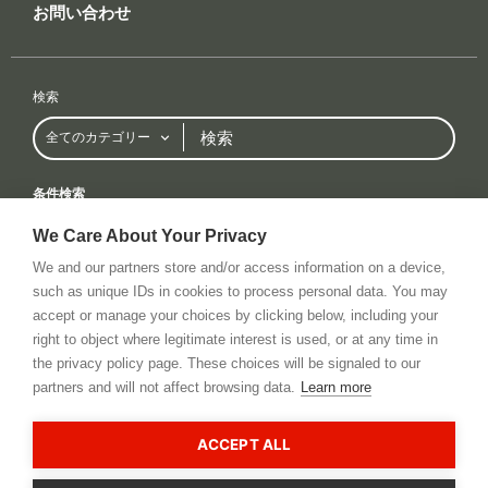
お問い合わせ
検索
検
全てのカテゴリー
索
条件検索
全てのカテゴリー
全てのブランド
We Care About Your Privacy
We and our partners store and/or access information on a device,
such as unique IDs in cookies to process personal data. You may
accept or manage your choices by clicking below, including your
Privacy Policy
RSS Feed
お問い合わせ
right to object where legitimate interest is used, or at any time in
© 2026 All rights reserved. cinema5D GmbH
the privacy policy page. These choices will be signaled to our
partners and will not affect browsing data.
Learn more
This site is registered on
wpml.org
as a development site. Switch to a production
site key to
remove this banner
.
ACCEPT ALL