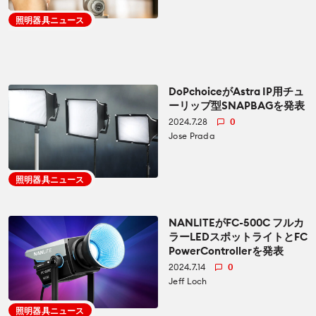
照明器具ニュース
DoPchoiceがAstra IP用チュ
ーリップ型SNAPBAGを発表
2024.7.28
0
Jose Prada
照明器具ニュース
NANLITEがFC-500C フルカ
ラーLEDスポットライトとFC
PowerControllerを発表
2024.7.14
0
Jeff Loch
照明器具ニュース