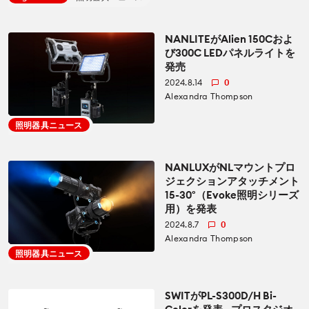
アクセサリー
アクセサリー
How To
NANLITEがAlien 150Cおよ
び300C LEDパネルライトを
照明器具
発売
照明器具
CineDビデオ
2024.8.14
0
Alexandra Thompson
オーディオ
オーディオ
照明器具ニュース
Education for Filmmakers
ソフトウエア
ソフトウエア
anguage
NANLUXがNLマウントプロ
ジェクションアタッチメント
モニター
カメラ
15-30°（Evoke照明シリーズ
日本語
English
Español
用）を発表
業界
レンズ
2024.8.7
0
The CineD Channels
Alexandra Thompson
照明器具ニュース
カメラ
nfo
SWITがPL-S300D/H Bi-