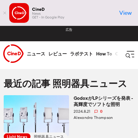
CineD
View
News
GET - In Google Play
広告
ニュース
レビュー
ラボテスト
How To
CineDビ
ログイン
登録
最近の記事 照明器具ニュース
GodoxがLPシリーズを発表 -
ニュース
高輝度でソフトな照明
2024.8.21
0
全て ニュース
レビュー
Alexandra Thompson
レンズ
全て レビュー
ラボテスト
Light News
照明器具ニュース