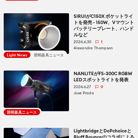
SIRUIがC150X ポケットライ
トを発売 - 150W、Vマウント
バッテリープレート、ハンド
ルなど
2024.6.30
1
Alexandra Thompson
Light News
照明器具ニュース
NANLITEがFS-300C RGBW
LEDスポットライトを発表
2024.6.27
0
Jose Prada
照明器具ニュース
LightbridgeとDoPchoiceと
Bluff Bounceのコラボによる