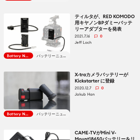
ティルタが、RED KOMODO
用キヤノンBPダミーバッテ
リーアダプターを発表
2021.7.16
0
Jeff Loch
Battery News
バッテリーニュース
X-traカメラバッテリーが
Kickstarter に登録
2020.12.7
0
Jakub Han
Battery News
バッテリーニュース
CAME-TVがMini V-
Mount18650バッテリーをリ