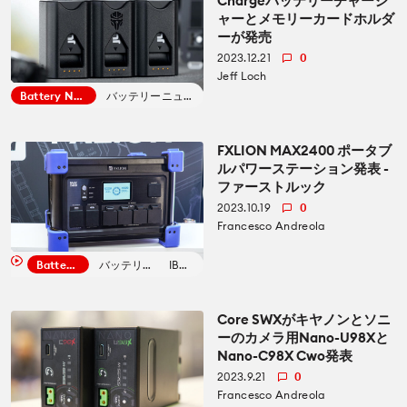
Chargeバッテリーチャージ
CineDの運営方針について
ャーとメモリーカードホルダ
bout us
ーが発売
2023.12.21
0
Jeff Loch
Battery News
バッテリーニュース
FXLION MAX2400 ポータブ
ルパワーステーション発表 -
ファーストルック
2023.10.19
0
Francesco Andreola
Battery News
バッテリーニュース
IBC 2023
Core SWXがキヤノンとソニ
ーのカメラ用Nano-U98Xと
Nano-C98X Cwo発表
2023.9.21
0
Francesco Andreola