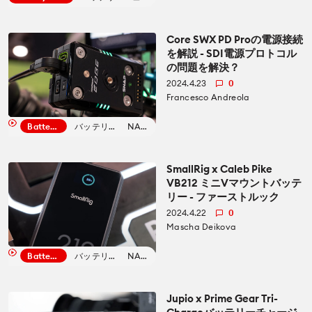
カメラ
カメラ
How To
Core SWX PD Proの電源接続
を解説 - SDI電源プロトコル
レンズ
の問題を解決？
レンズ
CineDビデオ
2024.4.23
0
Francesco Andreola
アクセサリー
アクセサリー
Battery News
バッテリーニュース
NAB 2024
Education for Filmmakers
照明器具
照明器具
anguage
SmallRig x Caleb Pike
VB212 ミニVマウントバッテ
オーディオ
オーディオ
リー - ファーストルック
日本語
English
Español
2024.4.22
0
ソフトウエア
ソフトウエア
Mascha Deikova
The CineD Channels
Battery News
バッテリーニュース
NAB 2024
モニター
nfo
Jupio x Prime Gear Tri-