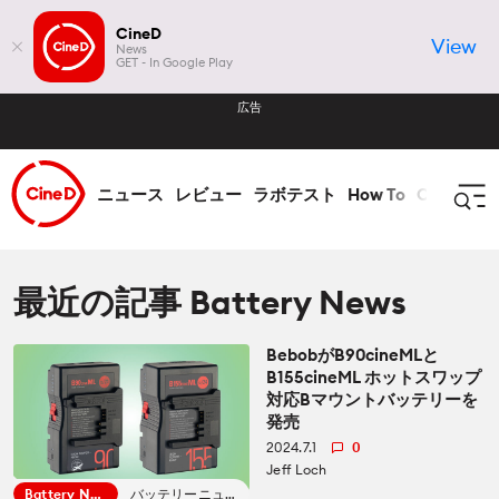
CineD
View
News
GET - In Google Play
広告
ニュース
レビュー
ラボテスト
How To
CineDビ
ログイン
登録
最近の記事 Battery News
BebobがB90cineMLと
ニュース
B155cineML ホットスワップ
対応Bマウントバッテリーを
全て ニュース
発売
レビュー
2024.7.1
0
Jeff Loch
業界
全て レビュー
ラボテスト
Battery News
バッテリーニュース