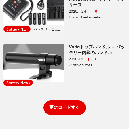
リース
2020.11.24
0
Florian Gintenreiter
Battery News
バッテリーニュース
Voltaトップハンドル － バッ
テリー内蔵のハンドル
2020.8.21
0
Olaf von Voss
Battery News
更にロードする