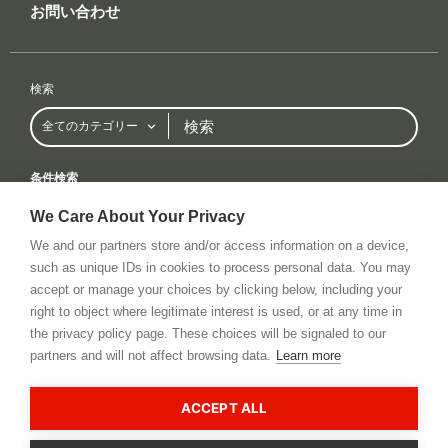
お問い合わせ
検索
検
全てのカテゴリー
索
条件検索
全てのカテゴリー
全てのブランド
We Care About Your Privacy
We and our partners store and/or access information on a device,
such as unique IDs in cookies to process personal data. You may
accept or manage your choices by clicking below, including your
Privacy Policy
RSS Feed
お問い合わせ
right to object where legitimate interest is used, or at any time in
© 2026 All rights reserved. cinema5D GmbH
the privacy policy page. These choices will be signaled to our
partners and will not affect browsing data.
Learn more
This site is registered on
wpml.org
as a development site. Switch to a production
site key to
remove this banner
.
ACCEPT ALL