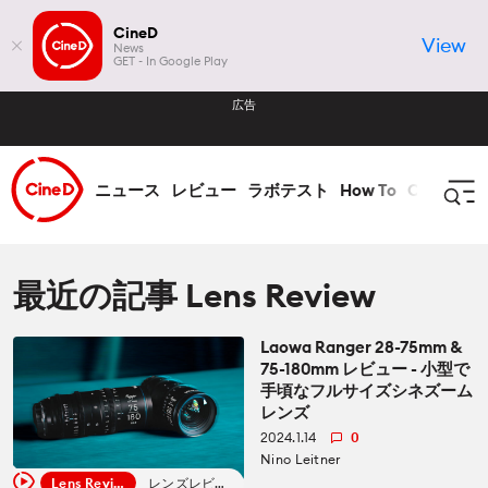
CineD
View
News
GET - In Google Play
広告
ニュース
レビュー
ラボテスト
How To
CineDビ
ログイン
登録
最近の記事 Lens Review
Laowa Ranger 28-75mm &
ニュース
75-180mm レビュー - 小型で
手頃なフルサイズシネズーム
全て ニュース
レンズ
レビュー
2024.1.14
0
Nino Leitner
業界
全て レビュー
ラボテスト
Lens Review
レンズレビュー