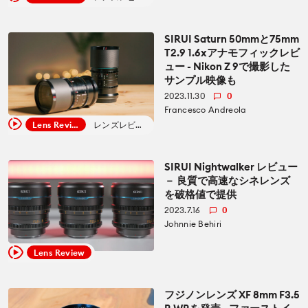
カメラ
カメラ
How To
SIRUI Saturn 50mmと75mm
T2.9 1.6xアナモフィックレビ
レンズ
ュー - Nikon Z 9で撮影した
レンズ
CineDビデオ
サンプル映像も
2023.11.30
0
アクセサリー
アクセサリー
Francesco Andreola
Lens Review
レンズレビュー
Education for Filmmakers
照明器具
照明器具
anguage
SIRUI Nightwalker レビュー
－ 良質で高速なシネレンズ
オーディオ
オーディオ
を破格値で提供
日本語
English
Español
2023.7.16
0
ソフトウエア
ソフトウエア
Johnnie Behiri
The CineD Channels
Lens Review
モニター
nfo
フジノンレンズ XF 8mm F3.5