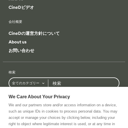
会社概要
CineDの運営方針について
About us
お問い合わせ
検索
検
全てのカテゴリー
索
条件検索
全てのカテゴリー
全てのブランド
We Care About Your Privacy
We and our partners store and/or access information on a device,
such as unique IDs in cookies to process personal data. You may
Privacy Policy
RSS Feed
お問い合わせ
accept or manage your choices by clicking below, including your
© 2026 All rights reserved. cinema5D GmbH
right to object where legitimate interest is used, or at any time in