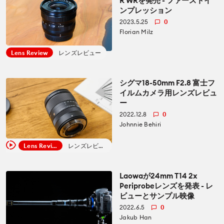
R WRを発売 - ファーストイ
CineDの運営方針について
ンプレッション
bout us
2023.5.25
0
Florian Milz
Lens Review
レンズレビュー
シグマ18-50mm F2.8 富士フ
イルムカメラ用レンズレビュ
ー
2022.12.8
0
Johnnie Behiri
Lens Review
レンズレビュー
Laowaが24mm T14 2x
Periprobeレンズを発表 - レ
ビューとサンプル映像
2022.6.5
0
Jakub Han