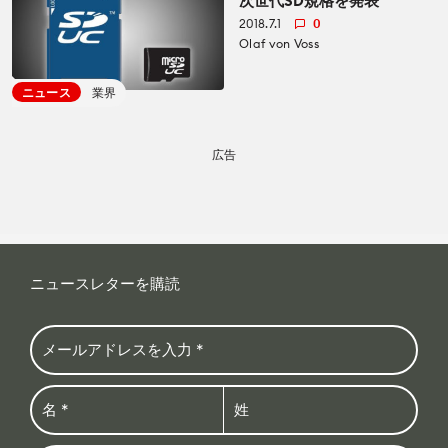
次世代SD規格を発表
CineDの運営方針について
2018.7.1
0
bout us
Olaf von Voss
ニュース
業界
広告
ニュースレターを購読