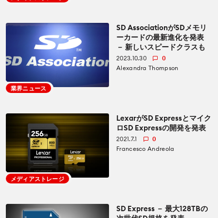
カメラ
カメラ
How To
SD AssociationがSDメモリ
ーカードの最新進化を発表
レンズ
－ 新しいスピードクラスも
レンズ
CineDビデオ
2023.10.30
0
Alexandra Thompson
アクセサリー
アクセサリー
業界ニュース
Education for Filmmakers
照明器具
照明器具
anguage
LexarがSD Expressとマイク
ロSD Expressの開発を発表
オーディオ
オーディオ
2021.7.1
0
日本語
English
Español
Francesco Andreola
ソフトウエア
ソフトウエア
The CineD Channels
メディアストレージ
モニター
nfo
SD Express － 最大128TBの