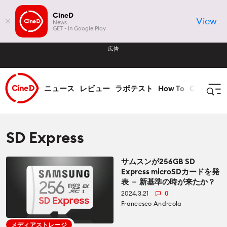
CineD
View
News
GET - In Google Play
広告
ニュース
レビュー
ラボテスト
How To
CineDビ
ログイン
登録
SD Express
サムスンが256GB SD
ニュース
Express microSDカードを発
表 － 新基準の時が来たか？
全て ニュース
レビュー
2024.3.21
0
Francesco Andreola
業界
全て レビュー
ラボテスト
メディアストレージ