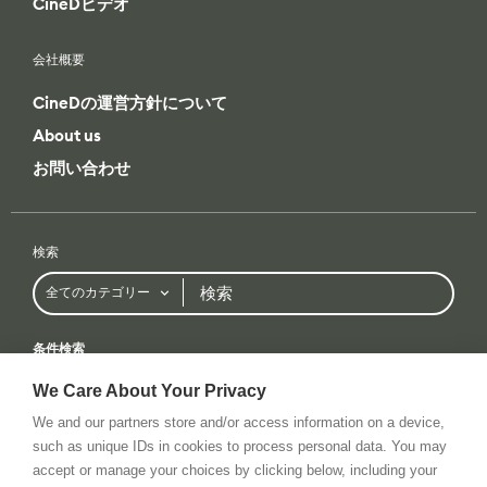
CineDビデオ
会社概要
CineDの運営方針について
About us
お問い合わせ
検索
検
全てのカテゴリー
索
条件検索
全てのカテゴリー
全てのブランド
We Care About Your Privacy
We and our partners store and/or access information on a device,
such as unique IDs in cookies to process personal data. You may
accept or manage your choices by clicking below, including your