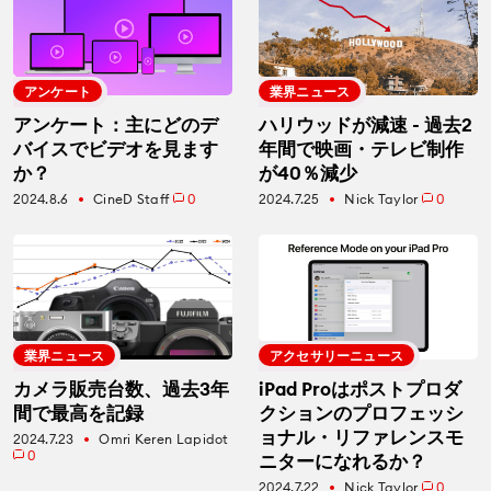
アンケート
業界ニュース
アンケート：主にどのデ
ハリウッドが減速 - 過去2
バイスでビデオを見ます
年間で映画・テレビ制作
か？
が40％減少
2024.8.6
CineD Staff
0
2024.7.25
Nick Taylor
0
fiber_manual_record
fiber_manual_record
業界ニュース
アクセサリーニュース
カメラ販売台数、過去3年
iPad Proはポストプロダ
間で最高を記録
クションのプロフェッシ
ョナル・リファレンスモ
2024.7.23
Omri Keren Lapidot
fiber_manual_record
0
ニターになれるか？
2024.7.22
Nick Taylor
0
fiber_manual_record