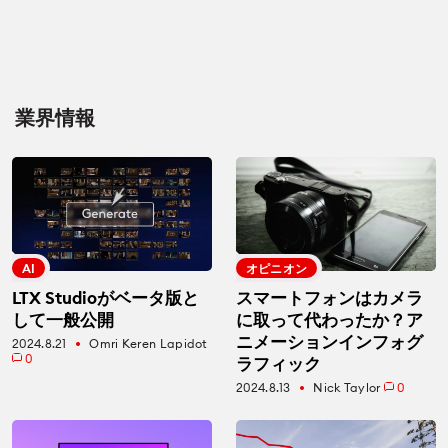
業界情報
AI
オピニオン
LTX Studioがベータ版と
スマートフォンはカメラ
して一般公開
に取って代わったか？ア
ニメーションインフォグ
2024.8.21
Omri Keren Lapidot
fiber_manual_record
0
ラフィック
2024.8.13
Nick Taylor
0
fiber_manual_record