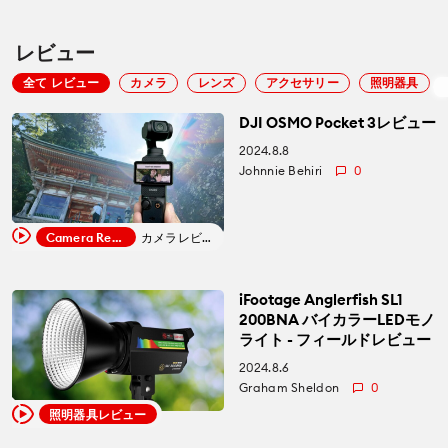
レビュー
全て レビュー
カメラ
レンズ
アクセサリー
照明器具
DJI OSMO Pocket 3レビュー
2024.8.8
Johnnie Behiri
0
Camera Review
カメラレビュー
iFootage Anglerfish SL1
200BNA バイカラーLEDモノ
ライト - フィールドレビュー
2024.8.6
Graham Sheldon
0
照明器具レビュー