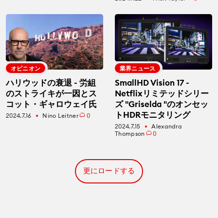
オピニオン
業界ニュース
ハリウッドの衰退 - 労組
SmallHD Vision 17 -
のストライキが一因とス
Netflixリミテッドシリー
コット・ギャロウェイ氏
ズ "Griselda "のオンセッ
トHDRモニタリング
2024.7.16
Nino Leitner
0
fiber_manual_record
2024.7.15
Alexandra
fiber_manual_record
Thompson
0
更にロードする