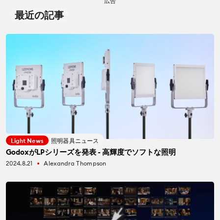
広告
最近の記事
Light News
照明器具ニュース
GodoxがLPシリーズを発表 - 高輝度でソフトな照明
2024.8.21
Alexandra Thompson
fiber_manual_record