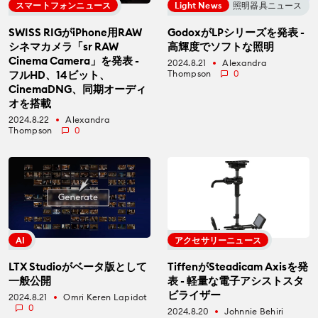
スマートフォンニュース
Light News
照明器具ニュース
SWISS RIGがiPhone用RAW
GodoxがLPシリーズを発表 -
シネマカメラ「sr RAW
高輝度でソフトな照明
Cinema Camera」を発表 -
2024.8.21
Alexandra
fiber_manual_record
フルHD、14ビット、
Thompson
0
CinemaDNG、同期オーディ
オを搭載
2024.8.22
Alexandra
fiber_manual_record
Thompson
0
AI
アクセサリーニュース
LTX Studioがベータ版として
TiffenがSteadicam Axisを発
一般公開
表 - 軽量な電子アシストスタ
ビライザー
2024.8.21
Omri Keren Lapidot
fiber_manual_record
0
2024.8.20
Johnnie Behiri
fiber_manual_record