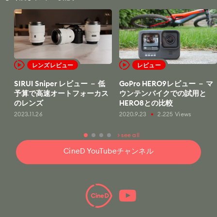
レンズレビュー
レビュー
SIRUI Sniper レビュー － 低
GoPro HERO9レビュー － マ
予算で高速オートフォーカス
ウンテンバイクでの試用と
のレンズ
HERO8との比較
2023.11.26
2020.9.23
2.225 Views
fiber_manual_record
see all
CineD YouTubeチャンネル