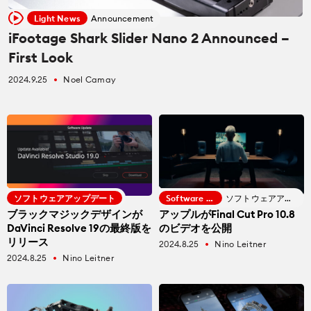
Light News
Announcement
カメラ
カメラ
iFootage Shark Slider Nano 2 Announced –
How To
First Look
レンズ
レンズ
CineDビデオ
2024.9.25
Noel Camay
fiber_manual_record
アクセサリー
アクセサリー
Education for Filmmakers
照明器具
照明器具
anguage
オーディオ
オーディオ
ソフトウェアアップデート
Software Update
ソフトウェアアップデート
日本語
English
Español
ブラックマジックデザインが
アップルがFinal Cut Pro 10.8
ソフトウエア
ソフトウエア
DaVinci Resolve 19の最終版を
のビデオを公開
The CineD Channels
リリース
2024.8.25
Nino Leitner
fiber_manual_record
2024.8.25
Nino Leitner
fiber_manual_record
モニター
nfo