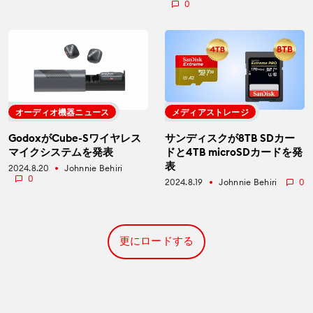
0
オーディオ機器ニュース
メディアストレージ
GodoxがCube-Sワイヤレス
サンディスクが8TB SDカー
マイクシステムを発表
ドと4TB microSDカードを発
表
2024.8.20
Johnnie Behiri
fiber_manual_record
0
2024.8.19
Johnnie Behiri
0
fiber_manual_record
更にロードする