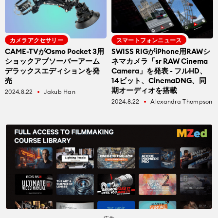
CineDの運営方針について
bout us
カメラアクセサリー
スマートフォンニュース
CAME-TVがOsmo Pocket 3用
SWISS RIGがiPhone用RAWシ
ショックアブソーバーアーム
ネマカメラ「sr RAW Cinema
デラックスエディションを発
Camera」を発表 - フルHD、
売
14ビット、CinemaDNG、同
期オーディオを搭載
2024.8.22
Jakub Han
fiber_manual_record
2024.8.22
Alexandra Thompson
fiber_manual_record