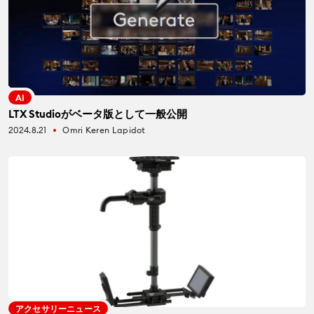
AI
LTX Studioがベータ版として一般公開
2024.8.21
Omri Keren Lapidot
fiber_manual_record
アクセサリーニュース