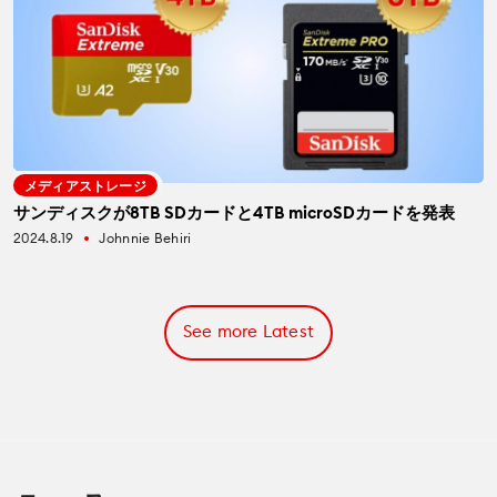
メディアストレージ
サンディスクが8TB SDカードと4TB microSDカードを発表
2024.8.19
Johnnie Behiri
fiber_manual_record
See more Latest