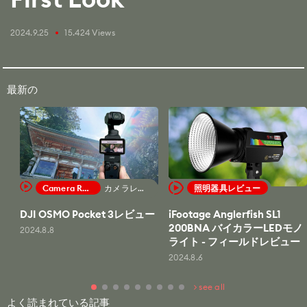
2024.9.25
15.424 Views
fiber_manual_record
最新の
Camera Review
カメラレビュー
照明器具レビュー
DJI OSMO Pocket 3レビュー
iFootage Anglerfish SL1
200BNA バイカラーLEDモノ
2024.8.8
ライト - フィールドレビュー
2024.8.6
see all
よく読まれている記事