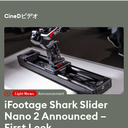
CineDビデオ
Light News
Announcement
iFootage Shark Slider
Nano 2 Announced –
First Look