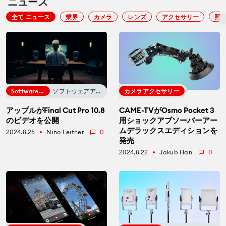
ニュース
全て ニュース
業界
カメラ
レンズ
アクセサリー
照
Software Update
ソフトウェアアップデート
カメラアクセサリー
アップルがFinal Cut Pro 10.8
CAME-TVがOsmo Pocket 3
のビデオを公開
用ショックアブソーバーアー
ムデラックスエディションを
2024.8.25
Nino Leitner
0
fiber_manual_record
発売
2024.8.22
Jakub Han
0
fiber_manual_record