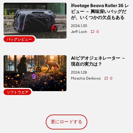
iFootage Beava Roller 35 レ
ビュー － 興味深いバッグだ
が、いくつかの欠点もある
2024.1.30
Jeff Loch
0
バッグレビュー
AIビデオジェネレーター －
現在の実力は？
2024.1.28
Mascha Deikova
0
ソフトウエア
更にロードする