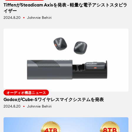
TiffenがSteadicam Axisを発表 - 軽量な電子アシストスタビラ
イザー
2024.8.20
Johnnie Behiri
fiber_manual_record
オーディオ機器ニュース
GodoxがCube-Sワイヤレスマイクシステムを発表
2024.8.20
Johnnie Behiri
fiber_manual_record