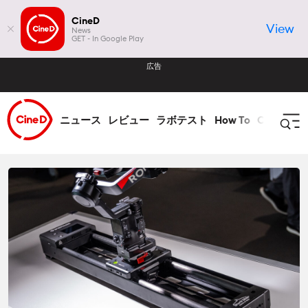
CineD
View
News
GET - In Google Play
広告
ニュース
レビュー
ラボテスト
How To
CineDビ
ログイン
登録
ニュース
全て ニュース
レビュー
業界
全て レビュー
ラボテスト