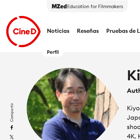
Education for Filmmakers
Noticias
Reseñas
Pruebas de 
Perfil
K
Aut
Compartir
Kiyo
Japa
shoo
4K. 