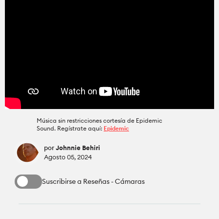
Accesorios
Accesorios
Cómo se Hace
Iluminación
Iluminación
Education for Filmmakers
Audio
Audio
anguage
Software
Software
日本語
English
Español
Música sin restricciones cortesía de Epidemic
Sound. Regístrate aquí:
Epidemic
Industria
Cámaras
The CineD Channels
por
Johnnie Behiri
Agosto 05, 2024
Cámaras
Lentes
nfo
Suscribirse a Reseñas - Cámaras