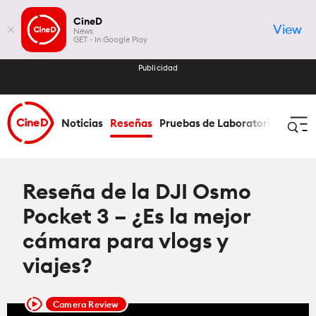
CineD
View
News
GET - In Google Play
Publicidad
Noticias
Reseñas
Pruebas de Laboratorio
Cómo 
Iniciar Sesión
Registrar
Reseña de la DJI Osmo
Pocket 3 – ¿Es la mejor
Noticias
cámara para vlogs y
viajes?
Todas las Noticias
Reseñas
Lentes
Camera Review
Todas las Reseñas
Pruebas de Laboratorio