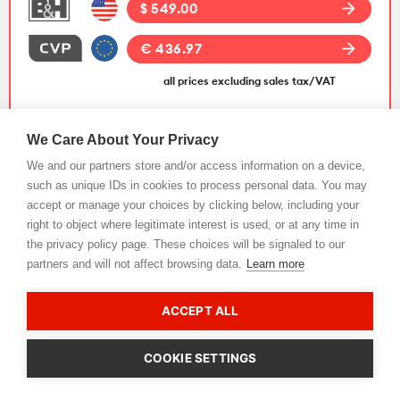
arrow_forward
$ 549.00
arrow_forward
€ 436.97
all prices excluding sales tax/VAT
We Care About Your Privacy
Osmo Pocket 3
We and our partners store and/or access information on a device,
such as unique IDs in cookies to process personal data. You may
accept or manage your choices by clicking below, including your
right to object where legitimate interest is used, or at any time in
the privacy policy page. These choices will be signaled to our
partners and will not affect browsing data.
Learn more
ACCEPT ALL
COOKIE SETTINGS
arrow_forward
$ 439.00
CookieHub - Development mode