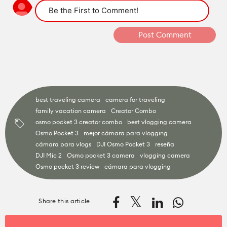
best traveling camera
camera for traveling
family vacation camera
Creator Combo
osmo pocket 3 creator combo
best vlogging camera
Osmo Pocket 3
mejor cámara para vlogging
cámara para vlogs
DJI Osmo Pocket 3
reseña
DJI Mic 2
Osmo pocket 3 camera
vlogging camera
Osmo pocket 3 review
cámara para vlogging
Share this article