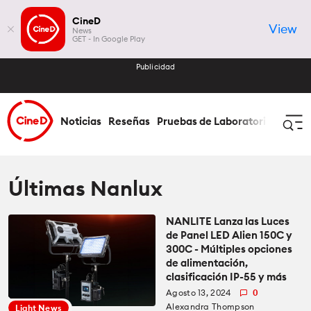
CineD
View
News
GET - In Google Play
Publicidad
Noticias
Reseñas
Pruebas de Laboratorio
Cómo 
Iniciar Sesión
Registrar
Últimas Nanlux
NANLITE Lanza las Luces
Noticias
de Panel LED Alien 150C y
300C - Múltiples opciones
Todas las Noticias
de alimentación,
Reseñas
clasificación IP-55 y más
Agosto 13, 2024
0
Industria
Todas las Reseñas
Pruebas de Laboratorio
Alexandra Thompson
Light News