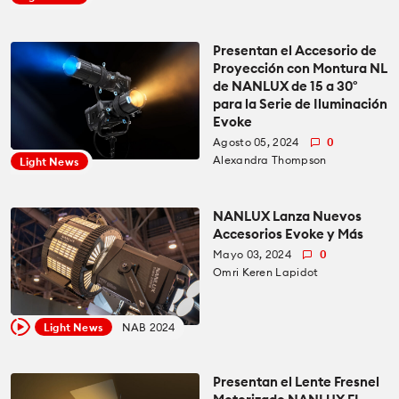
Cámaras
Cámaras
Cómo se Hace
Presentan el Accesorio de
Proyección con Montura NL
Lentes
de NANLUX de 15 a 30°
Lentes
para la Serie de Iluminación
Education for Filmmakers
Evoke
Accesorios
Accesorios
Agosto 05, 2024
0
anguage
Alexandra Thompson
Light News
Iluminación
Iluminación
日本語
English
Español
NANLUX Lanza Nuevos
Accesorios Evoke y Más
Audio
Audio
The CineD Channels
Mayo 03, 2024
0
Omri Keren Lapidot
Software
Software
nfo
Light News
NAB 2024
Presentan el Lente Fresnel