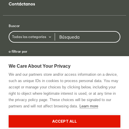
Buscar
Búsqueda
Todas las categorías
o filtrar por
Todas las categorías
Todas las marcas
We Care About Your Privacy
Condiciones De Uso
Política De Privacidad
Contáctanos
RSS Feed
We and our partners store and/or access information on a device,
CONDICIONES DE USO
such as unique IDs in cookies to process personal data. You may
POLÍTICA DE PRIVACIDAD
accept or manage your choices by clicking below, including your
© 2026 All rights reserved. cinema5D GmbH
right to object where legitimate interest is used, or at any time in
the privacy policy page. These choices will be signaled to our
partners and will not affect browsing data.
Learn more
This site is registered on
wpml.org
as a development site. Switch to a production
site key to
remove this banner
.
ACCEPT ALL