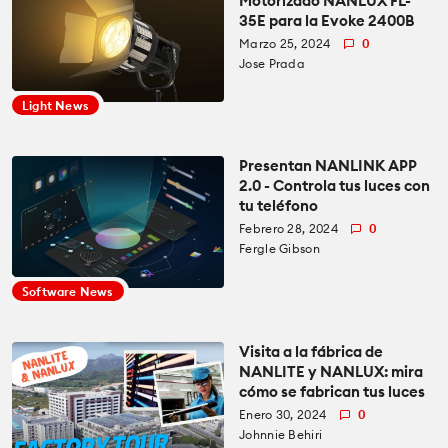
Motorizado NANLUX FL-
35E para la Evoke 2400B
Marzo 25, 2024
0
Jose Prada
Light News
Presentan NANLINK APP
2.0 - Controla tus luces con
tu teléfono
Febrero 28, 2024
0
Fergle Gibson
Software News
Visita a la fábrica de
NANLITE y NANLUX: mira
cómo se fabrican tus luces
Enero 30, 2024
0
Johnnie Behiri