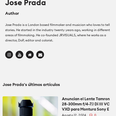
Jose Prada
Accesorios
Accesorios
Author
Cómo se Hace
Iluminación
Iluminación
Jose Prada is a London based filmmaker and musician who loves to tell
stories. He started in the industry twenty years ago, working in different
Education for Filmmakers
areas of filmmaking. He co-founded JRVISUALS, where he works as a
Audio
Audio
director, DoP, editor and colorist.
anguage
Software
Software
日本語
English
Español
Industria
Cámaras
The CineD Channels
Cámaras
Jose Prada's últimos artículos
Lentes
nfo
Anuncian el Lente Tamron
28-300mm f/4-7.1 Di III VC
VXD para Montura Sony E
Agosto 12, 2024
0