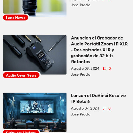
Jose Prada
Lens News
Anuncian el Grabador de
Audio Portátil Zoom H1 XLR
- Dos entradas XLR y
grabación de 32 bits
flotantes
Agosto 09, 2024
0
Jose Prada
Audio Gear News
Lanzan el DaVinci Resolve
19 Beta 6
Agosto 07, 2024
0
Jose Prada
Software Update