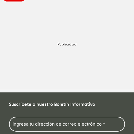
Cámaras
Cámaras
Cómo se Hace
Lentes
Lentes
Education for Filmmakers
Publicidad
Accesorios
Accesorios
anguage
Iluminación
Iluminación
日本語
English
Español
Audio
Audio
Suscríbete a nuestro Boletín Informativo
The CineD Channels
Software
Software
nfo