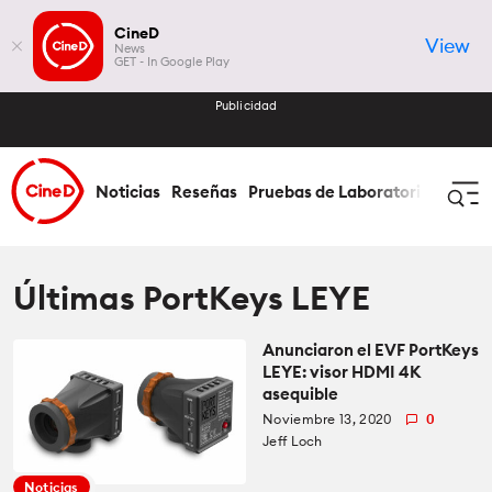
CineD
View
News
GET - In Google Play
Publicidad
Noticias
Reseñas
Pruebas de Laboratorio
Cómo 
Iniciar Sesión
Registrar
Últimas PortKeys LEYE
Anunciaron el EVF PortKeys
Noticias
LEYE: visor HDMI 4K
asequible
Todas las Noticias
Reseñas
Noviembre 13, 2020
0
Jeff Loch
Industria
Todas las Reseñas
Pruebas de Laboratorio
Noticias