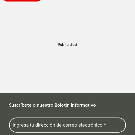
Cámaras
Cámaras
Cómo se Hace
Lentes
Lentes
Education for Filmmakers
Publicidad
Accesorios
Accesorios
anguage
Iluminación
Iluminación
日本語
English
Español
Audio
Audio
Suscríbete a nuestro Boletín Informativo
The CineD Channels
Software
Software
nfo