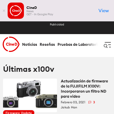
CineD
View
News
GET - In Google Play
Publicidad
Noticias
Reseñas
Pruebas de Laboratorio
Cómo 
Iniciar Sesión
Registrar
Últimas x100v
Actualización de firmware
Noticias
de la FUJIFILM X100V:
Incorporaron un filtro ND
Todas las Noticias
para video
Reseñas
Febrero 03, 2021
3
Jakub Han
Industria
Todas las Reseñas
Pruebas de Laboratorio
Firmware Update