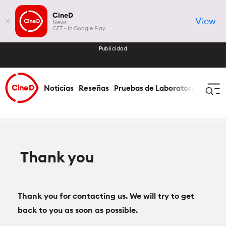
CineD
View
News
GET - In Google Play
Publicidad
Noticias
Reseñas
Pruebas de Laboratorio
Cómo 
Iniciar Sesión
Registrar
Thank you
Noticias
Todas las Noticias
Reseñas
Thank you for contacting us. We will try to get
back to you as soon as possible.
Industria
Todas las Reseñas
Pruebas de Laboratorio