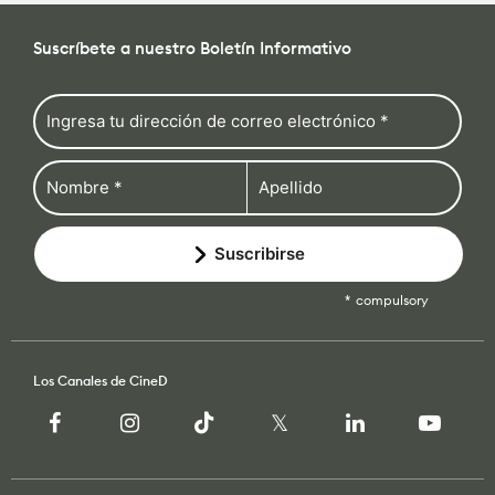
Cámaras
Cámaras
Suscríbete a nuestro Boletín Informativo
Cómo se Hace
Lentes
Lentes
Education for Filmmakers
Accesorios
Accesorios
anguage
Iluminación
Iluminación
日本語
English
Español
Suscribirse
Audio
Audio
compulsory
The CineD Channels
Software
Software
Los Canales de CineD
nfo