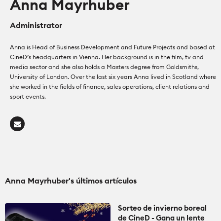
Anna Mayrhuber
Cámaras
Cámaras
Administrator
Cómo se Hace
Lentes
Lentes
Anna is Head of Business Development and Future Projects and based at
CineD’s headquarters in Vienna. Her background is in the film, tv and
Education for Filmmakers
media sector and she also holds a Masters degree from Goldsmiths,
Accesorios
Accesorios
University of London. Over the last six years Anna lived in Scotland where
she worked in the fields of finance, sales operations, client relations and
anguage
sport events.
Iluminación
Iluminación
日本語
English
Español
Audio
Audio
The CineD Channels
Software
Software
Anna Mayrhuber's últimos artículos
nfo
Sorteo de invierno boreal
de CineD - Gana un lente