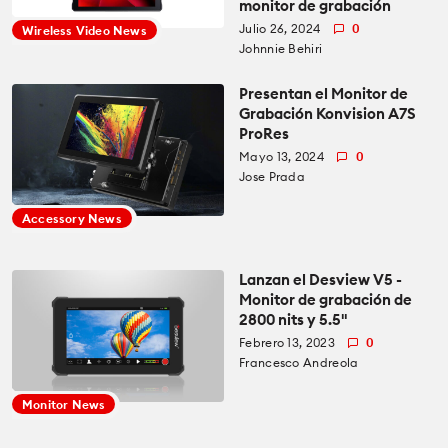
monitor de grabación
Julio 26, 2024
0
Wireless Video News
Accesorios
Accesorios
Johnnie Behiri
Cómo se Hace
Presentan el Monitor de
Iluminación
Iluminación
Grabación Konvision A7S
Education for Filmmakers
ProRes
Audio
Audio
Mayo 13, 2024
0
anguage
Jose Prada
Software
Software
Accessory News
日本語
English
Español
Industria
Cámaras
Lanzan el Desview V5 -
The CineD Channels
Monitor de grabación de
2800 nits y 5.5"
Cámaras
Lentes
Febrero 13, 2023
0
Francesco Andreola
nfo
Monitor News