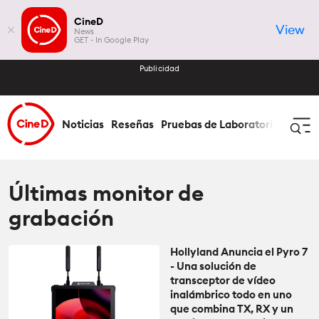
CineD
View
News
GET - In Google Play
Publicidad
Noticias
Reseñas
Pruebas de Laboratorio
Cómo 
Iniciar Sesión
Registrar
Últimas monitor de
grabación
Noticias
Hollyland Anuncia el Pyro 7
Todas las Noticias
- Una solución de
Reseñas
transceptor de vídeo
inalámbrico todo en uno
Lentes
Todas las Reseñas
que combina TX, RX y un
Pruebas de Laboratorio